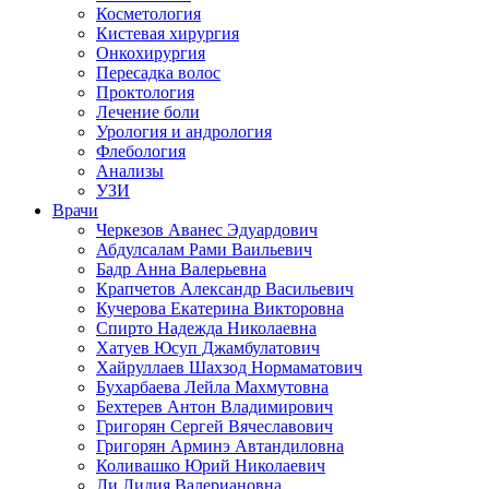
Косметология
Кистевая хирургия
Онкохирургия
Пересадка волос
Проктология
Лечение боли
Урология и андрология
Флебология
Анализы
УЗИ
Врачи
Черкезов Аванес Эдуардович
Абдулсалам Рами Ваильевич
Бадр Анна Валерьевна
Крапчетов Александр Васильевич
Кучерова Екатерина Викторовна
Спирто Надежда Николаевна
Хатуев Юсуп Джамбулатович
Хайруллаев Шахзод Нормаматович
Бухарбаева Лейла Махмутовна
Бехтерев Антон Владимирович
Григорян Сергей Вячеславович
Григорян Арминэ Автандиловна
Коливашко Юрий Николаевич
Ли Лидия Валериановна