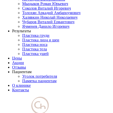
Мыцыков Роман Юрьевич
Соколов Виталий Игоревич
Толохян Аркадий Амбарцумович
Халявкин Николай Николаевич
Чубаров Виталий Ервантович
Ячменев Данило Игоревич
Результаты
Пластика груди
Пластика лица и шеи
Пластика носа
Пластика тела
Пластика ушей
Цены
Акции
Отзывы
Пациентам
Уголок потребителя
Памятка пациентам
О клинике
Контакты