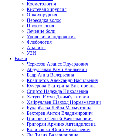
Косметология
Кистевая хирургия
Онкохирургия
Пересадка волос
Проктология
Лечение боли
Урология и андрология
Флебология
Анализы
УЗИ
Врачи
Черкезов Аванес Эдуардович
Абдулсалам Рами Ваильевич
Бадр Анна Валерьевна
Крапчетов Александр Васильевич
Кучерова Екатерина Викторовна
Спирто Надежда Николаевна
Хатуев Юсуп Джамбулатович
Хайруллаев Шахзод Нормаматович
Бухарбаева Лейла Махмутовна
Бехтерев Антон Владимирович
Григорян Сергей Вячеславович
Григорян Арминэ Автандиловна
Коливашко Юрий Николаевич
Ли Лидия Валериановна