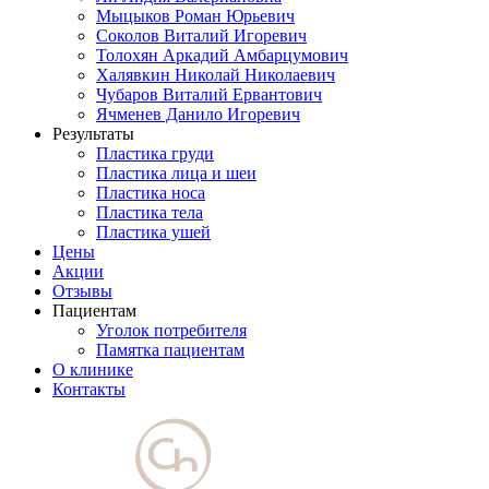
Мыцыков Роман Юрьевич
Соколов Виталий Игоревич
Толохян Аркадий Амбарцумович
Халявкин Николай Николаевич
Чубаров Виталий Ервантович
Ячменев Данило Игоревич
Результаты
Пластика груди
Пластика лица и шеи
Пластика носа
Пластика тела
Пластика ушей
Цены
Акции
Отзывы
Пациентам
Уголок потребителя
Памятка пациентам
О клинике
Контакты