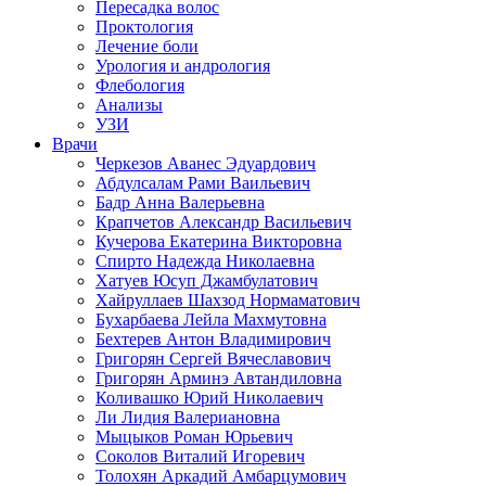
Пересадка волос
Проктология
Лечение боли
Урология и андрология
Флебология
Анализы
УЗИ
Врачи
Черкезов Аванес Эдуардович
Абдулсалам Рами Ваильевич
Бадр Анна Валерьевна
Крапчетов Александр Васильевич
Кучерова Екатерина Викторовна
Спирто Надежда Николаевна
Хатуев Юсуп Джамбулатович
Хайруллаев Шахзод Нормаматович
Бухарбаева Лейла Махмутовна
Бехтерев Антон Владимирович
Григорян Сергей Вячеславович
Григорян Арминэ Автандиловна
Коливашко Юрий Николаевич
Ли Лидия Валериановна
Мыцыков Роман Юрьевич
Соколов Виталий Игоревич
Толохян Аркадий Амбарцумович