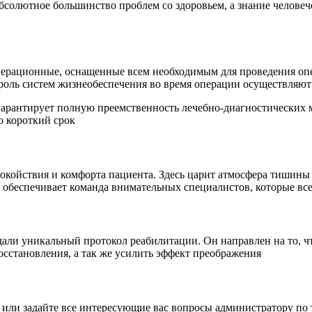
солютное большинство проблем со здоровьем, а знание человече
перационные, оснащенные всем необходимым для проведения оп
роль систем жизнеобеспечения во время операции осуществляют 
гарантирует полную преемственность лечебно-диагностических
о короткий срок
покойствия и комфорта пациента. Здесь царит атмосфера тишины
обеспечивает команда внимательных специалистов, которые все
дали уникальный протокол реабилитации. Он направлен на то, ч
осстановления, а так же усилить эффект преображения
 или задайте все интересующие вас вопросы администратору по