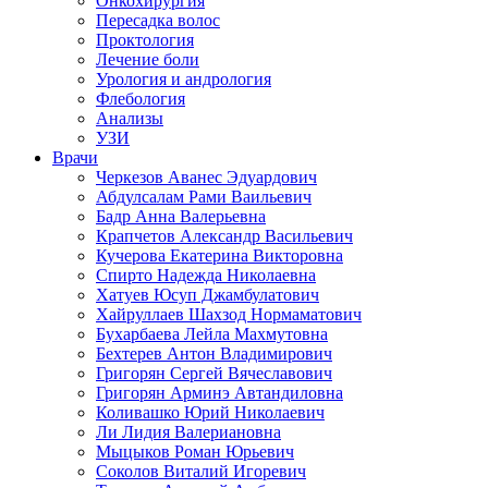
Онкохирургия
Пересадка волос
Проктология
Лечение боли
Урология и андрология
Флебология
Анализы
УЗИ
Врачи
Черкезов Аванес Эдуардович
Абдулсалам Рами Ваильевич
Бадр Анна Валерьевна
Крапчетов Александр Васильевич
Кучерова Екатерина Викторовна
Спирто Надежда Николаевна
Хатуев Юсуп Джамбулатович
Хайруллаев Шахзод Нормаматович
Бухарбаева Лейла Махмутовна
Бехтерев Антон Владимирович
Григорян Сергей Вячеславович
Григорян Арминэ Автандиловна
Коливашко Юрий Николаевич
Ли Лидия Валериановна
Мыцыков Роман Юрьевич
Соколов Виталий Игоревич