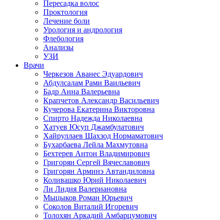
Пересадка волос
Проктология
Лечение боли
Урология и андрология
Флебология
Анализы
УЗИ
Врачи
Черкезов Аванес Эдуардович
Абдулсалам Рами Ваильевич
Бадр Анна Валерьевна
Крапчетов Александр Васильевич
Кучерова Екатерина Викторовна
Спирто Надежда Николаевна
Хатуев Юсуп Джамбулатович
Хайруллаев Шахзод Нормаматович
Бухарбаева Лейла Махмутовна
Бехтерев Антон Владимирович
Григорян Сергей Вячеславович
Григорян Арминэ Автандиловна
Коливашко Юрий Николаевич
Ли Лидия Валериановна
Мыцыков Роман Юрьевич
Соколов Виталий Игоревич
Толохян Аркадий Амбарцумович