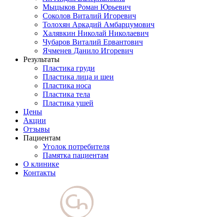
Мыцыков Роман Юрьевич
Соколов Виталий Игоревич
Толохян Аркадий Амбарцумович
Халявкин Николай Николаевич
Чубаров Виталий Ервантович
Ячменев Данило Игоревич
Результаты
Пластика груди
Пластика лица и шеи
Пластика носа
Пластика тела
Пластика ушей
Цены
Акции
Отзывы
Пациентам
Уголок потребителя
Памятка пациентам
О клинике
Контакты