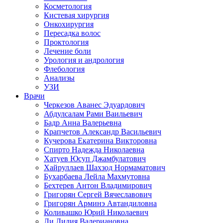
Косметология
Кистевая хирургия
Онкохирургия
Пересадка волос
Проктология
Лечение боли
Урология и андрология
Флебология
Анализы
УЗИ
Врачи
Черкезов Аванес Эдуардович
Абдулсалам Рами Ваильевич
Бадр Анна Валерьевна
Крапчетов Александр Васильевич
Кучерова Екатерина Викторовна
Спирто Надежда Николаевна
Хатуев Юсуп Джамбулатович
Хайруллаев Шахзод Нормаматович
Бухарбаева Лейла Махмутовна
Бехтерев Антон Владимирович
Григорян Сергей Вячеславович
Григорян Арминэ Автандиловна
Коливашко Юрий Николаевич
Ли Лидия Валериановна