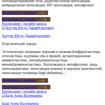
липомоделирование тело, радиочастотная липосакция,
вибрационная липосакция, HD липосакция, липофилинг
Подробнее о докторе
Подробнее о докторе
Расписание / онлайн запись
Хатуев Юсуп Джамбулатович
Пластический хирург
Эстетические операции: верхняя и нижняя блефаропластика,
отопластика, подтяжка лба и бровей, аугментационная
маммопластика, липоабдоминопластика,
миниабдоминопластика. Липосакция и липофиллинг лица,
липосакция шеи, липосакция нижних и верхних конечностей,
липосакция туловища (high definition),…
Подробнее о докторе
Подробнее о докторе
Расписание / онлайн запись
Бадр Анна Валерьевна