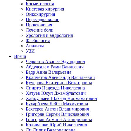
Косметология
Кистевая хирургия
Онкохирургия
Пересадка волос
Проктология
Лечение боли
Урология и андрология
Флебология
Анализы
УЗИ
Врачи
Черкезов Аванес Эдуардович
Абдулсалам Рами Ваильевич
Бадр Анна Валерьевна
Крапчетов Александр Васильевич
Кучерова Екатерина Викторовна
Спирто Надежда Николаевна
Хатуев Юсуп Джамбулатович
Хайруллаев Шахзод Нормаматович
Бухарбаева Лейла Махмутовна
Бехтерев Антон Владимирович
Григорян Сергей Вячеславович
Григорян Арминэ Автандиловна
Коливашко Юрий Николаевич
Ли Лидия Валериановна