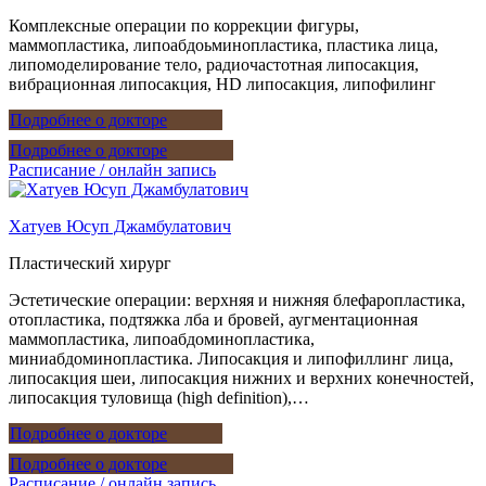
Комплексные операции по коррекции фигуры,
маммопластика, липоабдоьминопластика, пластика лица,
липомоделирование тело, радиочастотная липосакция,
вибрационная липосакция, HD липосакция, липофилинг
Подробнее о докторе
Подробнее о докторе
Расписание / онлайн запись
Хатуев Юсуп Джамбулатович
Пластический хирург
Эстетические операции: верхняя и нижняя блефаропластика,
отопластика, подтяжка лба и бровей, аугментационная
маммопластика, липоабдоминопластика,
миниабдоминопластика. Липосакция и липофиллинг лица,
липосакция шеи, липосакция нижних и верхних конечностей,
липосакция туловища (high definition),…
Подробнее о докторе
Подробнее о докторе
Расписание / онлайн запись