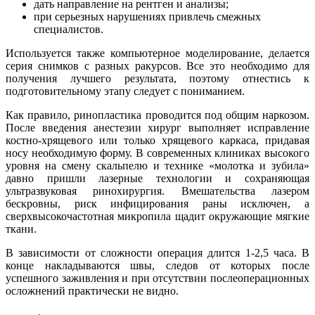
дать направление на рентген и анализы;
при серьезных нарушениях привлечь смежных
специалистов.
Используется также компьютерное моделирование, делается
серия снимков с разных ракурсов. Все это необходимо для
получения лучшего результата, поэтому отнестись к
подготовительному этапу следует с пониманием.
Как правило, ринопластика проводится под общим наркозом.
После введения анестезии хирург выполняет исправление
костно-хрящевого или только хрящевого каркаса, придавая
носу необходимую форму. В современных клиниках высокого
уровня на смену скальпелю и технике «молотка и зубила»
давно пришли лазерные технологии и сохраняющая
ультразвуковая ринохирургия. Вмешательства лазером
бескровны, риск инфицирования раны исключен, а
сверхвысокочастотная микропила щадит окружающие мягкие
ткани.
В зависимости от сложности операция длится 1-2,5 часа. В
конце накладываются швы, следов от которых после
успешного заживления и при отсутствии послеоперационных
осложнений практически не видно.