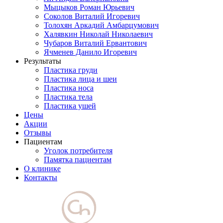
Мыцыков Роман Юрьевич
Соколов Виталий Игоревич
Толохян Аркадий Амбарцумович
Халявкин Николай Николаевич
Чубаров Виталий Ервантович
Ячменев Данило Игоревич
Результаты
Пластика груди
Пластика лица и шеи
Пластика носа
Пластика тела
Пластика ушей
Цены
Акции
Отзывы
Пациентам
Уголок потребителя
Памятка пациентам
О клинике
Контакты